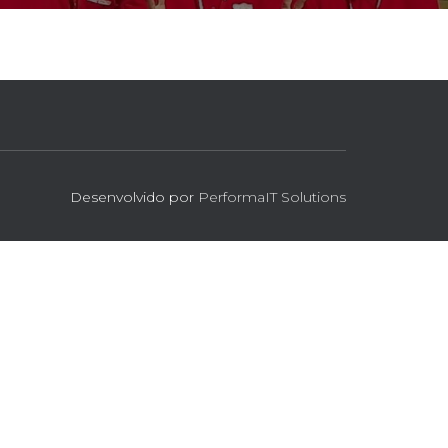
Desenvolvido por
PerformaIT Solutions