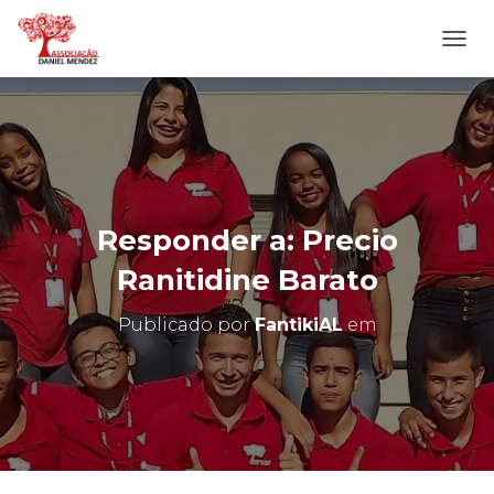
A
L
T
E
R
N
A
R
N
Responder a: Precio
A
V
Ranitidine Barato
E
G
Publicado por
FantikiAL
em
A
Ç
Ã
O