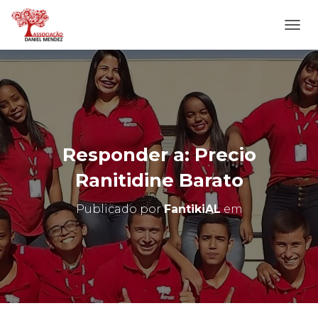
A
L
T
E
R
N
A
R
N
Responder a: Precio
A
V
Ranitidine Barato
E
G
Publicado por
FantikiAL
em
A
Ç
Ã
O