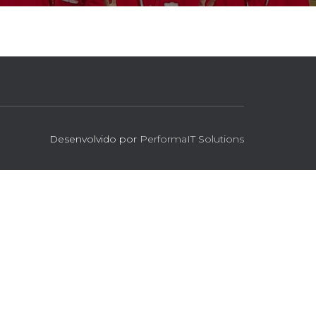
Desenvolvido por
PerformaIT Solutions