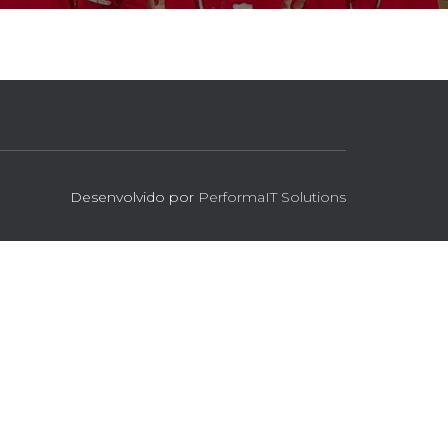
Desenvolvido por
PerformaIT Solutions