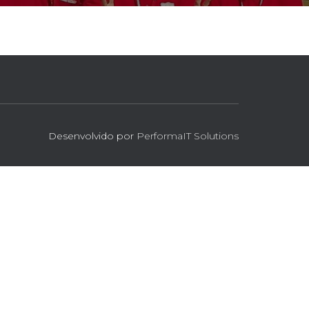
Desenvolvido por
PerformaIT Solutions