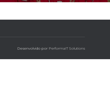
Desenvolvido por
PerformaIT Solutions