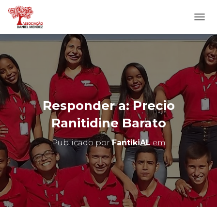
A
L
T
E
R
N
A
R
N
Responder a: Precio
A
V
Ranitidine Barato
E
G
Publicado por
FantikiAL
em
A
Ç
Ã
O