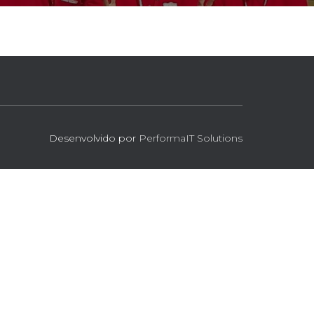
Desenvolvido por
PerformaIT Solutions