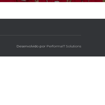
Desenvolvido por
PerformaIT Solutions