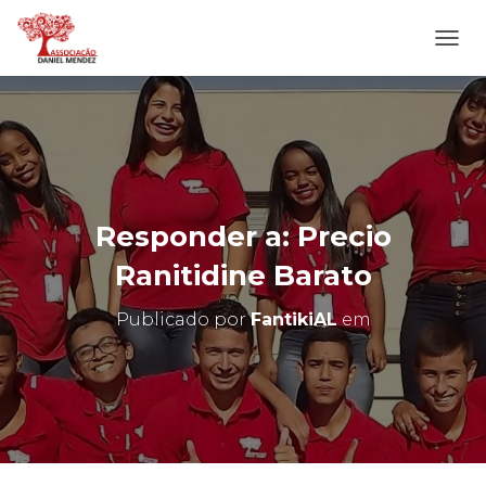
A
L
T
E
R
N
A
R
N
Responder a: Precio
A
V
Ranitidine Barato
E
G
Publicado por
FantikiAL
em
A
Ç
Ã
O