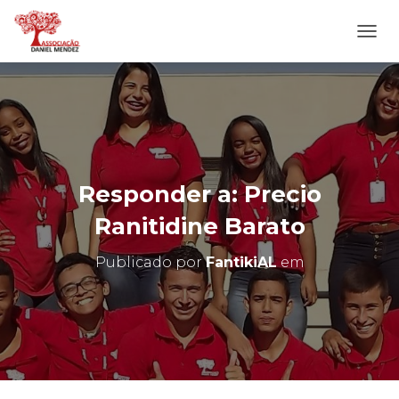
A
L
T
E
R
N
A
R
N
Responder a: Precio
A
V
Ranitidine Barato
E
G
Publicado por
FantikiAL
em
A
Ç
Ã
O