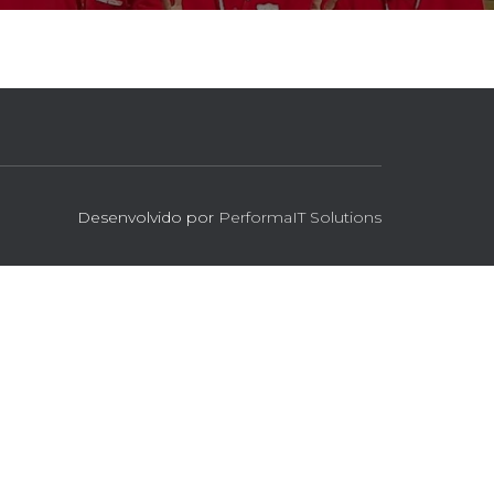
Desenvolvido por
PerformaIT Solutions