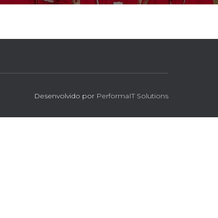
Desenvolvido por
PerformaIT Solutions