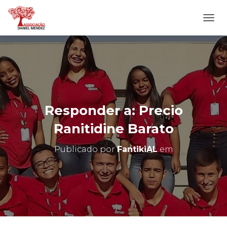
A
L
T
E
R
N
A
R
N
Responder a: Precio
A
V
Ranitidine Barato
E
G
Publicado por
FantikiAL
em
A
Ç
Ã
O