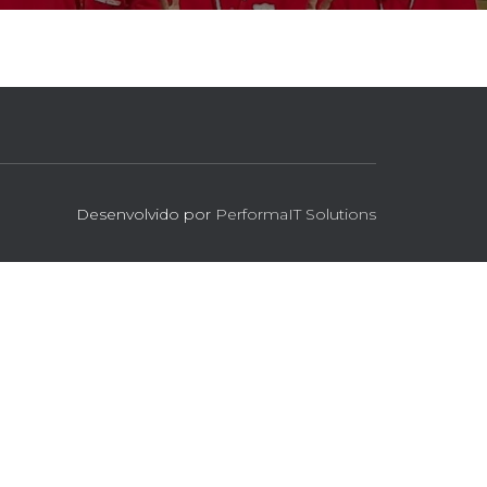
Desenvolvido por
PerformaIT Solutions