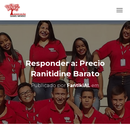
A
L
T
E
R
N
A
R
N
Responder a: Precio
A
V
Ranitidine Barato
E
G
Publicado por
FantikiAL
em
A
Ç
Ã
O