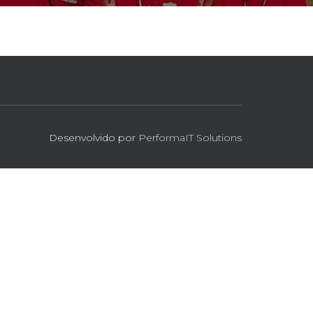
Desenvolvido por
PerformaIT Solutions