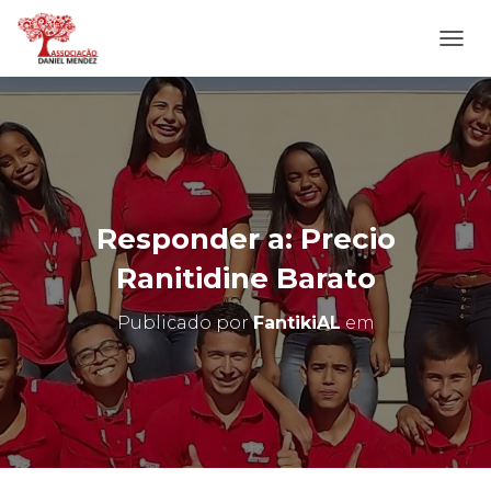
A
L
T
E
R
N
A
R
N
Responder a: Precio
A
V
Ranitidine Barato
E
G
Publicado por
FantikiAL
em
A
Ç
Ã
O