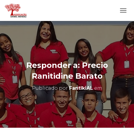
A
L
T
E
R
N
A
R
N
Responder a: Precio
A
V
Ranitidine Barato
E
G
Publicado por
FantikiAL
em
A
Ç
Ã
O