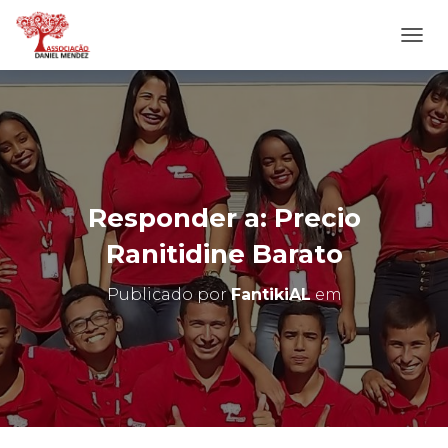
A
L
T
E
R
N
A
R
N
Responder a: Precio
A
V
Ranitidine Barato
E
G
Publicado por
FantikiAL
em
A
Ç
Ã
O