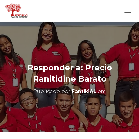
A
L
T
E
R
N
A
R
N
Responder a: Precio
A
V
Ranitidine Barato
E
G
Publicado por
FantikiAL
em
A
Ç
Ã
O