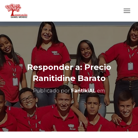
A
L
T
E
R
N
A
R
N
Responder a: Precio
A
V
Ranitidine Barato
E
G
Publicado por
FantikiAL
em
A
Ç
Ã
O