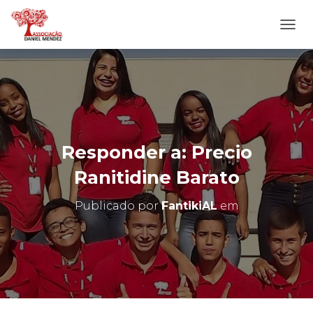
A
L
T
E
R
N
A
R
N
Responder a: Precio
A
V
Ranitidine Barato
E
G
Publicado por
FantikiAL
em
A
Ç
Ã
O