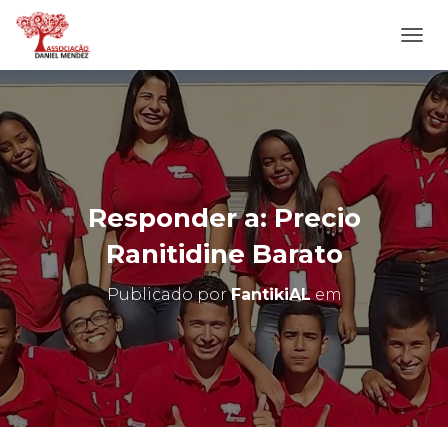
A
L
T
E
R
N
A
R
N
Responder a: Precio
A
V
Ranitidine Barato
E
G
Publicado por
FantikiAL
em
A
Ç
Ã
O