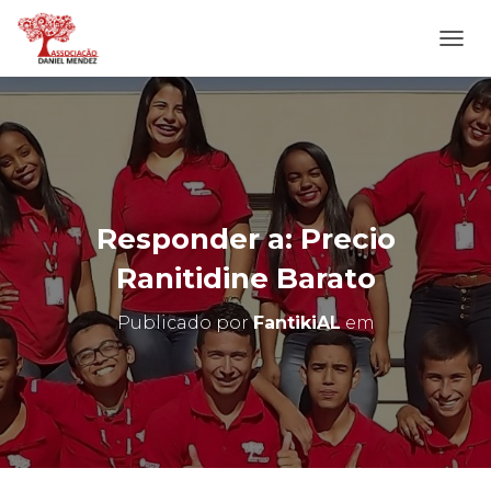
A
L
T
E
R
N
A
R
N
Responder a: Precio
A
V
Ranitidine Barato
E
G
Publicado por
FantikiAL
em
A
Ç
Ã
O