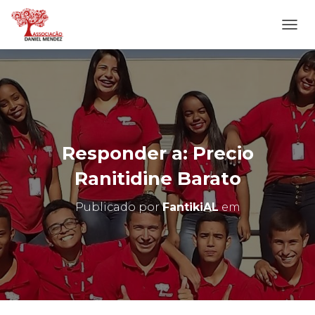
A
L
T
E
R
N
A
R
N
Responder a: Precio
A
V
Ranitidine Barato
E
G
Publicado por
FantikiAL
em
A
Ç
Ã
O