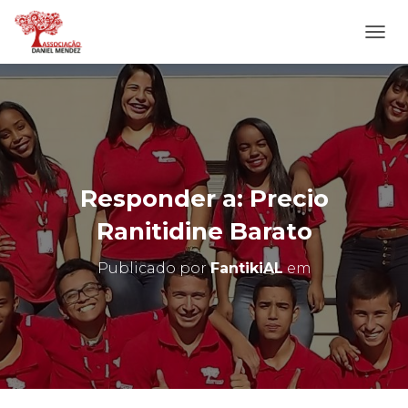
A
L
T
E
R
N
A
R
N
Responder a: Precio
A
V
Ranitidine Barato
E
G
Publicado por
FantikiAL
em
A
Ç
Ã
O