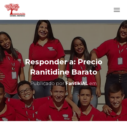
A
L
T
E
R
N
A
R
N
Responder a: Precio
A
V
Ranitidine Barato
E
G
Publicado por
FantikiAL
em
A
Ç
Ã
O