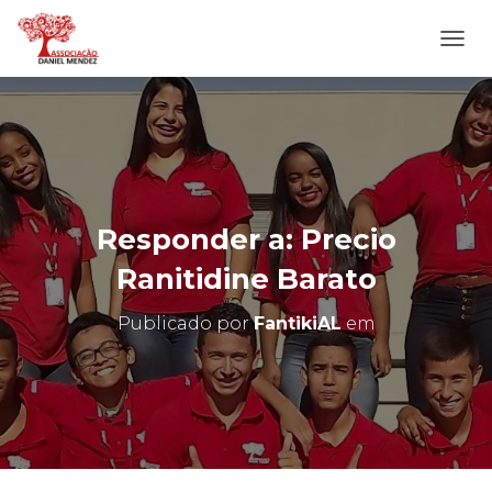
A
L
T
E
R
N
A
R
N
Responder a: Precio
A
V
Ranitidine Barato
E
G
Publicado por
FantikiAL
em
A
Ç
Ã
O