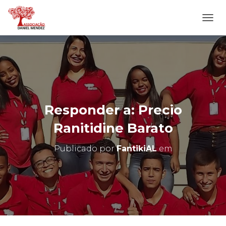
A
L
T
E
R
N
A
R
N
Responder a: Precio
A
V
Ranitidine Barato
E
G
Publicado por
FantikiAL
em
A
Ç
Ã
O