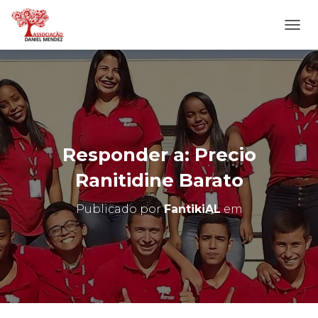
A
L
T
E
R
N
A
R
N
Responder a: Precio
A
V
Ranitidine Barato
E
G
Publicado por
FantikiAL
em
A
Ç
Ã
O