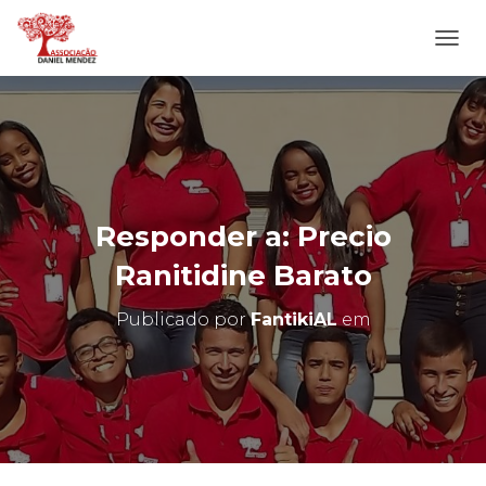
A
L
T
E
R
N
A
R
N
Responder a: Precio
A
V
Ranitidine Barato
E
G
Publicado por
FantikiAL
em
A
Ç
Ã
O