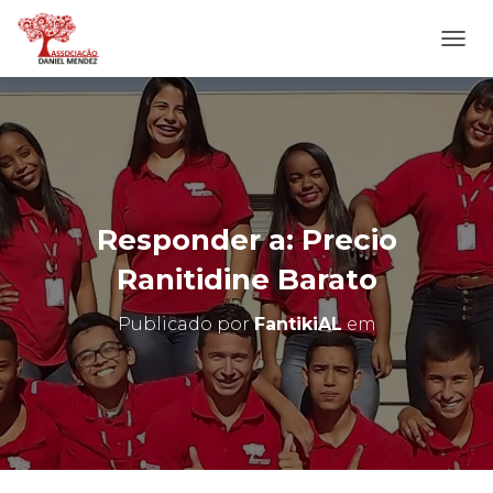
A
L
T
E
R
N
A
R
N
Responder a: Precio
A
V
Ranitidine Barato
E
G
Publicado por
FantikiAL
em
A
Ç
Ã
O