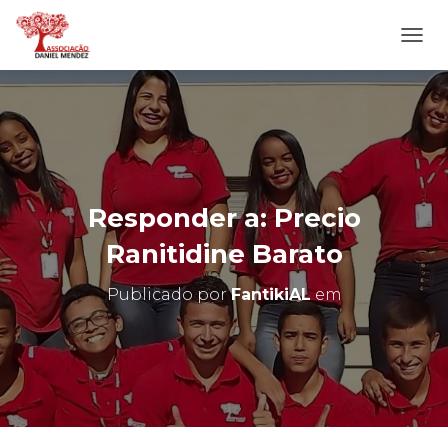
A
L
T
E
R
N
A
R
N
Responder a: Precio
A
V
Ranitidine Barato
E
G
Publicado por
FantikiAL
em
A
Ç
Ã
O