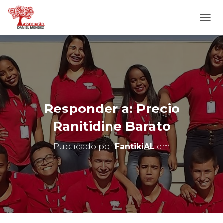
A
L
T
E
R
N
A
R
N
Responder a: Precio
A
V
Ranitidine Barato
E
G
Publicado por
FantikiAL
em
A
Ç
Ã
O