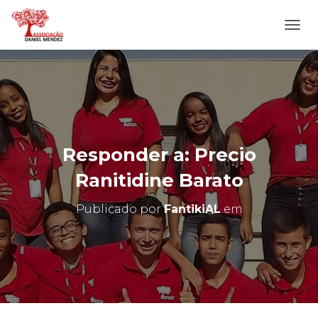
A
L
T
E
R
N
A
R
N
Responder a: Precio
A
V
Ranitidine Barato
E
G
Publicado por
FantikiAL
em
A
Ç
Ã
O