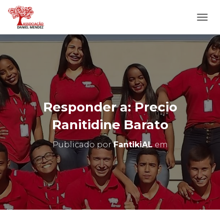
A
L
T
E
R
N
A
R
N
Responder a: Precio
A
V
Ranitidine Barato
E
G
Publicado por
FantikiAL
em
A
Ç
Ã
O