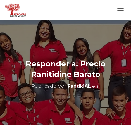
A
L
T
E
R
N
A
R
N
Responder a: Precio
A
V
Ranitidine Barato
E
G
Publicado por
FantikiAL
em
A
Ç
Ã
O