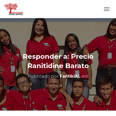
A
L
T
E
R
N
A
R
N
Responder a: Precio
A
V
Ranitidine Barato
E
G
Publicado por
FantikiAL
em
A
Ç
Ã
O