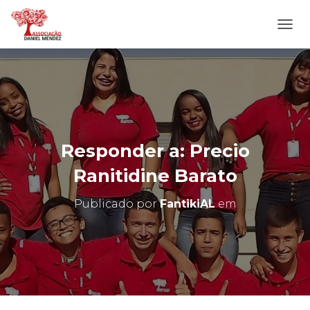
A
L
T
E
R
N
A
R
N
Responder a: Precio
A
V
Ranitidine Barato
E
G
Publicado por
FantikiAL
em
A
Ç
Ã
O