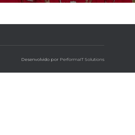
Desenvolvido por
PerformaIT Solutions