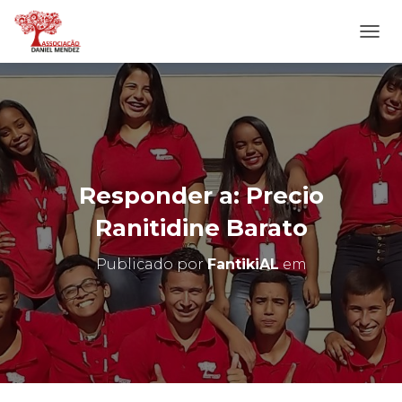
A
L
T
E
R
N
A
R
N
Responder a: Precio
A
V
Ranitidine Barato
E
G
Publicado por
FantikiAL
em
A
Ç
Ã
O