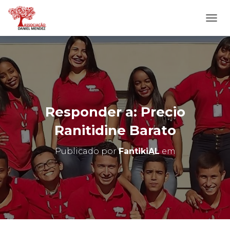
A
L
T
E
R
N
A
R
N
Responder a: Precio
A
V
Ranitidine Barato
E
G
Publicado por
FantikiAL
em
A
Ç
Ã
O