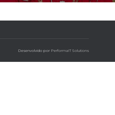
Desenvolvido por
PerformaIT Solutions