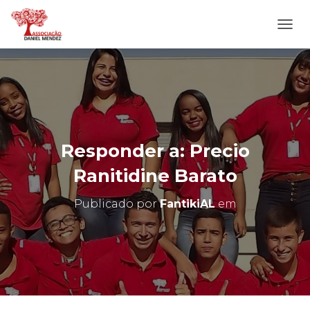
A
L
T
E
R
N
A
R
N
Responder a: Precio
A
V
Ranitidine Barato
E
G
Publicado por
FantikiAL
em
A
Ç
Ã
O