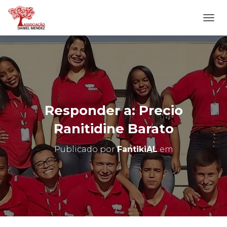
A
L
T
E
R
N
A
R
N
Responder a: Precio
A
V
Ranitidine Barato
E
G
Publicado por
FantikiAL
em
A
Ç
Ã
O