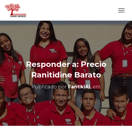
A
L
T
E
R
N
A
R
N
Responder a: Precio
A
V
Ranitidine Barato
E
G
Publicado por
FantikiAL
em
A
Ç
Ã
O