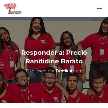
A
L
T
E
R
N
A
R
N
Responder a: Precio
A
V
Ranitidine Barato
E
G
Publicado por
FantikiAL
em
A
Ç
Ã
O