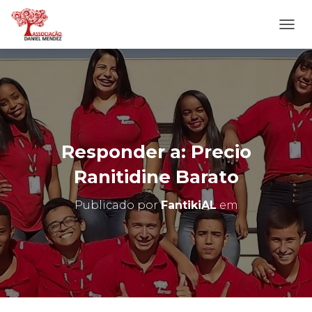
A
L
T
E
R
N
A
R
N
Responder a: Precio
A
V
Ranitidine Barato
E
G
Publicado por
FantikiAL
em
A
Ç
Ã
O